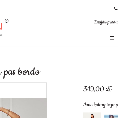
a pas bordo
319,00
zł
Inne kolory tego 