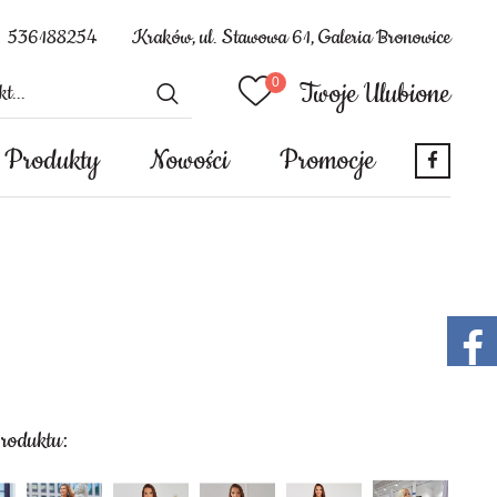
536188254
Kraków, ul. Stawowa 61, Galeria Bronowice
Twoje Ulubione
Produkty
Nowości
Promocje
produktu: