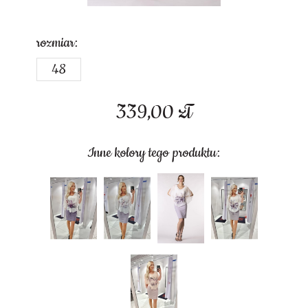
rozmiar:
48
339,00
zł
Inne kolory tego produktu: