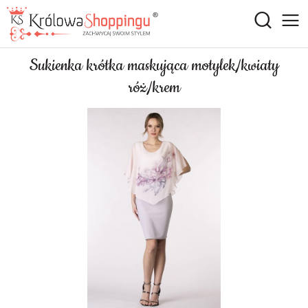
Sukienka krótka maskująca motylek/kwiaty
róż/krem