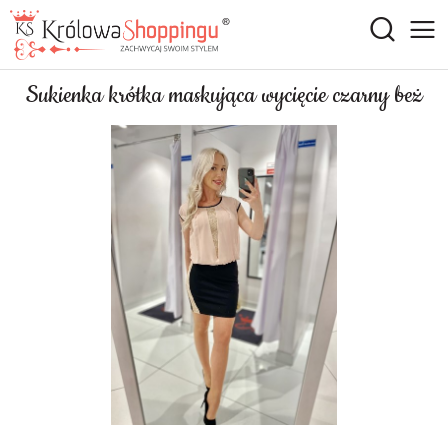
Sukienka krótka maskująca wycięcie czarny beż