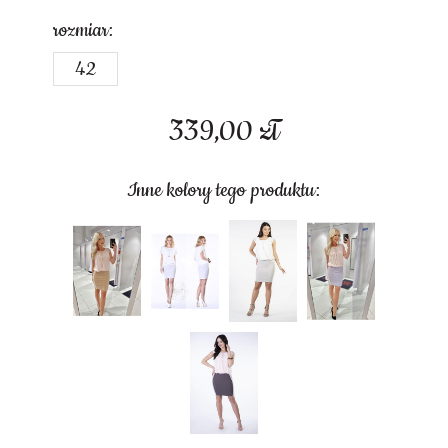
rozmiar:
42
339,00
zł
Inne kolory tego produktu: