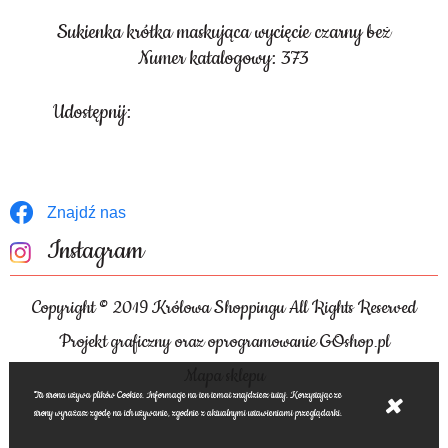
Sukienka krótka maskująca wycięcie czarny beż
Numer katalogowy: 373
Udostępnij:
Znajdź nas
Instagram
Copyright © 2019 Królowa Shoppingu All Rights Reserved
Projekt graficzny oraz oprogramowanie GOshop.pl
Mapa sklepu
Ta strona używa plików Cookies. Informacje na ten temat znajdziesz tutaj. Korzystając ze
strony wyrażasz zgodę na ich używanie, zgodnie z aktualnymi ustawieniami przeglądarki.