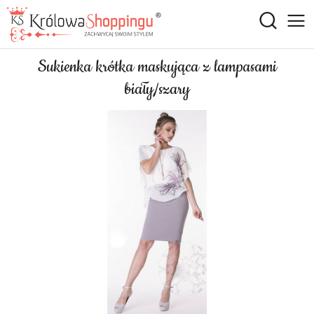
Sukienka krótka maskująca z lampasami
biały/szary