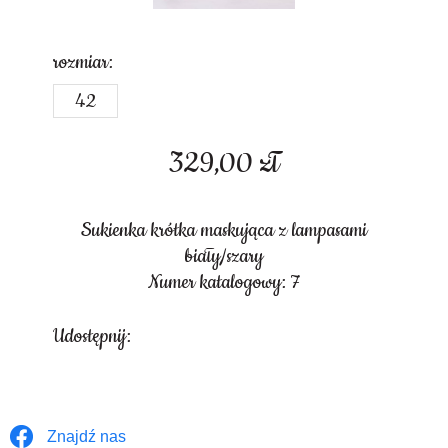
rozmiar:
42
329,00
zł
Sukienka krótka maskująca z lampasami
biały/szary
Numer katalogowy: 7
Udostępnij:
Znajdź nas