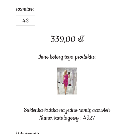
rozmiar:
42
339,00
zł
Inne kolory tego produktu:
Sukienka krótka na jedno ramię czerwień
Numer katalogowy : 4927