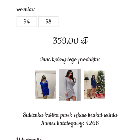
rozmiar:
34
38
359,00
zł
Inne kolory tego produktu:
Sukienka krótka pasek rękaw brokat wiśnia
Numer katalogowy: 4266