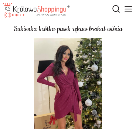
Sukienka krótka pasek rękaw brokat wiśnia