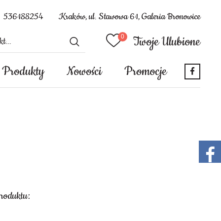
536188254
Kraków, ul. Stawowa 61, Galeria Bronowice
Twoje Ulubione
Produkty
Nowości
Promocje
produktu: