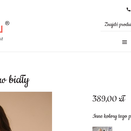
aw biały
389,00
zł
Inne kolory tego 