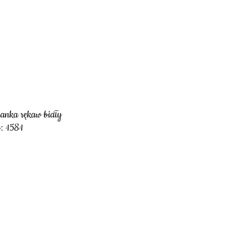
ianka rękaw biały
: 1581