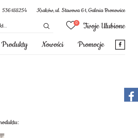
536188254
Kraków, ul. Stawowa 61, Galeria Bronowice
Twoje Ulubione
Produkty
Nowości
Promocje
produktu: