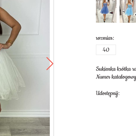
rozmiar:
40
Sukienka krótka ra
Numer katalogow
Udostępnij: