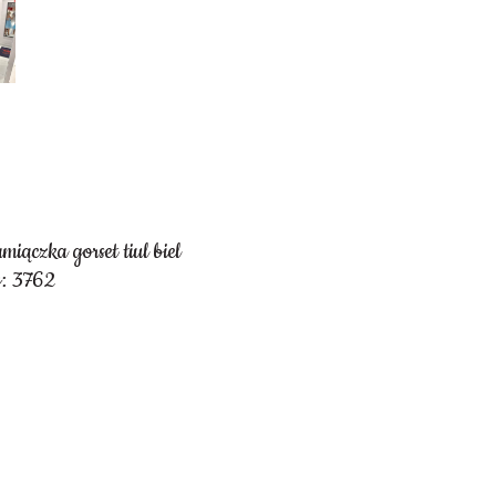
miączka gorset tiul biel
y: 3762