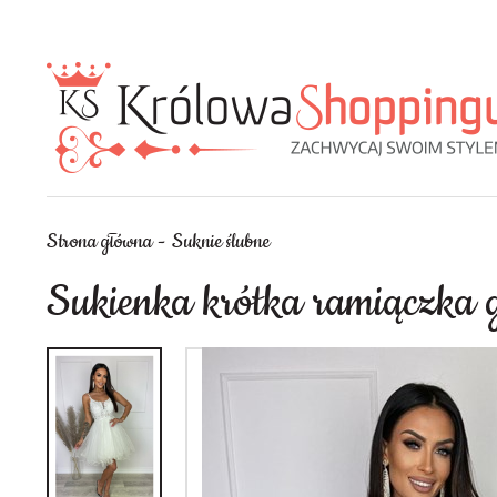
Strona główna
Suknie ślubne
Sukienka krótka ramiączka go