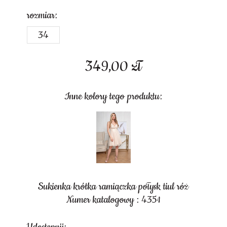
rozmiar:
34
349,00
zł
Inne kolory tego produktu:
Sukienka krótka ramiączka połysk tiul róż
Numer katalogowy : 4351