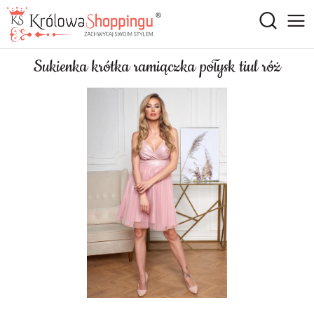
Sukienka krótka ramiączka połysk tiul róż