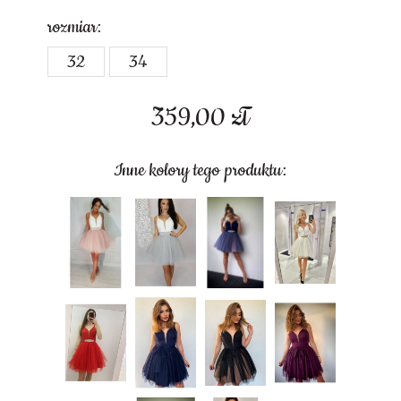
rozmiar:
32
34
359,00
zł
Inne kolory tego produktu: