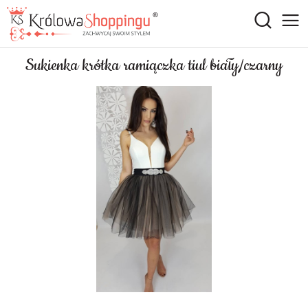
Sukienka krótka ramiączka tiul biały/czarny