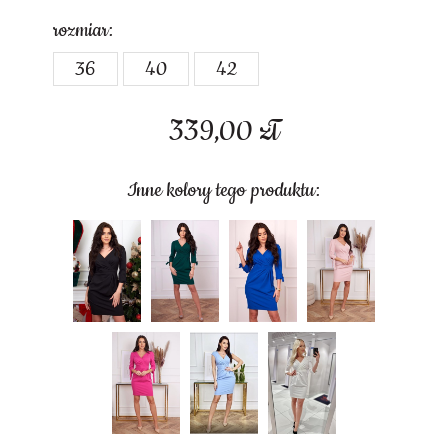
rozmiar:
36
40
42
339,00
zł
Inne kolory tego produktu: