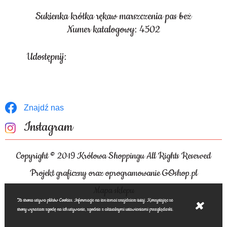
Sukienka krótka rękaw marszczenia pas beż
Numer katalogowy: 4502
Udostępnij:
Znajdź nas
Instagram
Copyright © 2019 Królowa Shoppingu All Rights Reserved
Projekt graficzny oraz oprogramowanie GOshop.pl
Mapa sklepu
Ta strona używa plików Cookies. Informacje na ten temat znajdziesz tutaj. Korzystając ze
strony wyrażasz zgodę na ich używanie, zgodnie z aktualnymi ustawieniami przeglądarki.