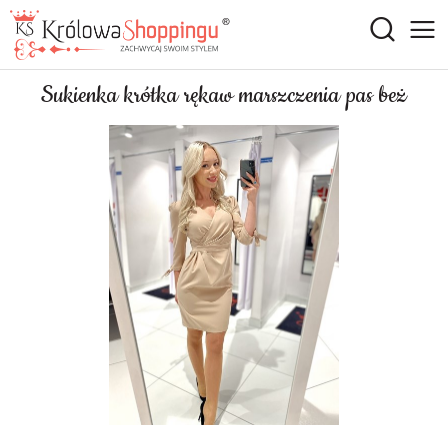
Sukienka krótka rękaw marszczenia pas beż