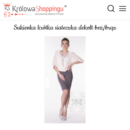
Sukienka krótka siateczka dekolt beż/brąz