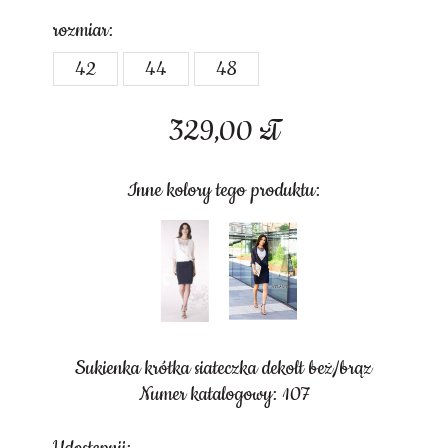
rozmiar:
42
44
48
329,00
zł
Inne kolory tego produktu:
Sukienka krótka siateczka dekolt beż/brąz
Numer katalogowy: 107