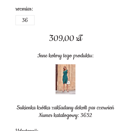
rozmiar:
36
309,00
zł
Inne kolory tego produktu:
Sukienka krótka zakładany dekolt pas czerwień
Numer katalogowy: 3652