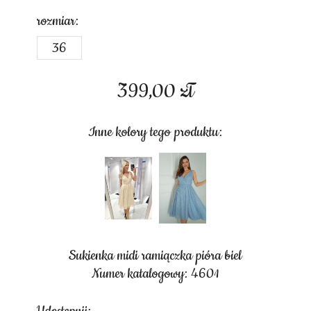
rozmiar:
36
399,00
zł
Inne kolory tego produktu:
Sukienka midi ramiączka pióra biel
Numer katalogowy: 4601