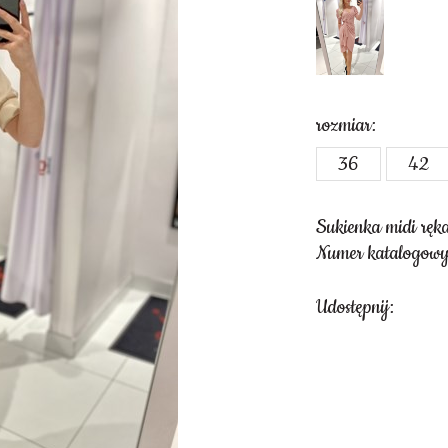
rozmiar:
36
42
Sukienka midi ręka
Numer katalogowy
Udostępnij: