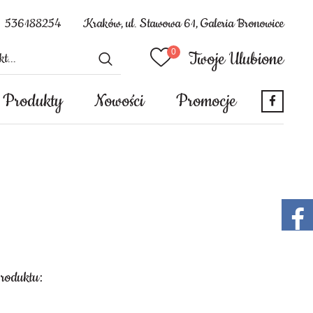
536188254
Kraków, ul. Stawowa 61, Galeria Bronowice
Twoje Ulubione
Produkty
Nowości
Promocje
produktu: