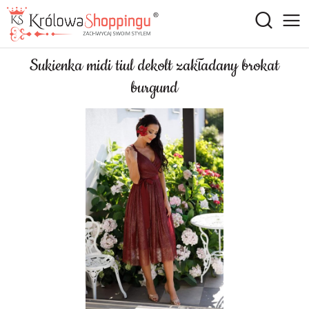
Sukienka midi tiul dekolt zakładany brokat
burgund