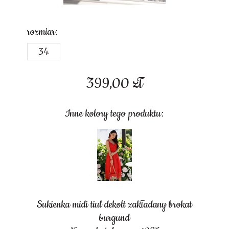
rozmiar:
34
399,00
zł
Inne kolory tego produktu:
Sukienka midi tiul dekolt zakładany brokat
burgund