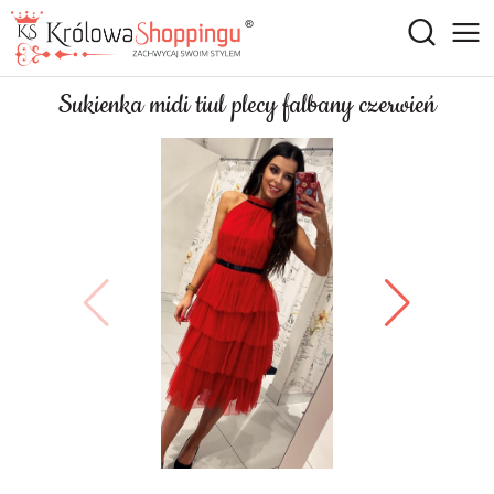
Sukienka midi tiul plecy falbany czerwień