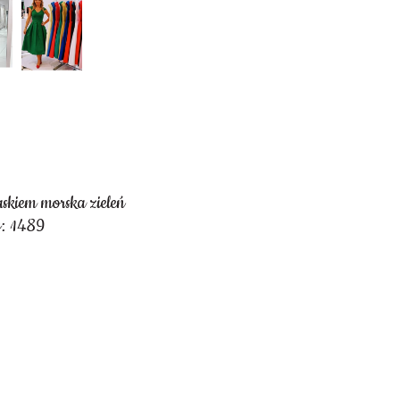
askiem morska zieleń
y: 1489