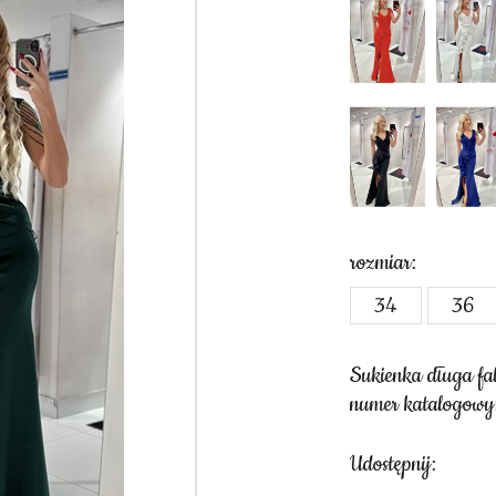
rozmiar:
34
36
Sukienka długa fal
numer katalogowy
Udostępnij: