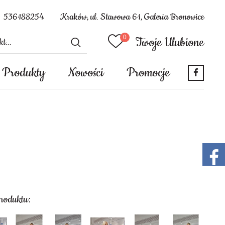
536188254
Kraków, ul. Stawowa 61, Galeria Bronowice
Twoje Ulubione
Produkty
Nowości
Promocje
produktu: