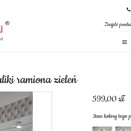
liki ramiona zieleń
599,00
zł
Inne kolory tego 