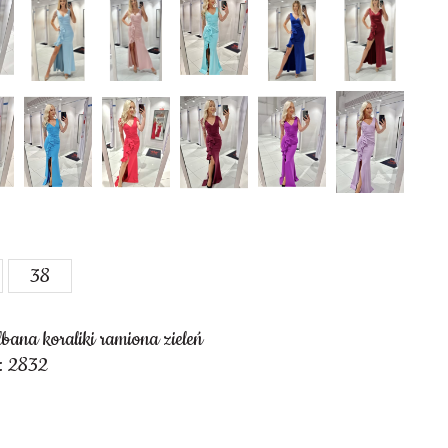
38
bana koraliki ramiona zieleń
: 2832