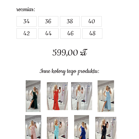
rozmiar:
34
36
38
40
42
44
46
48
599,00
zł
Inne kolory tego produktu: