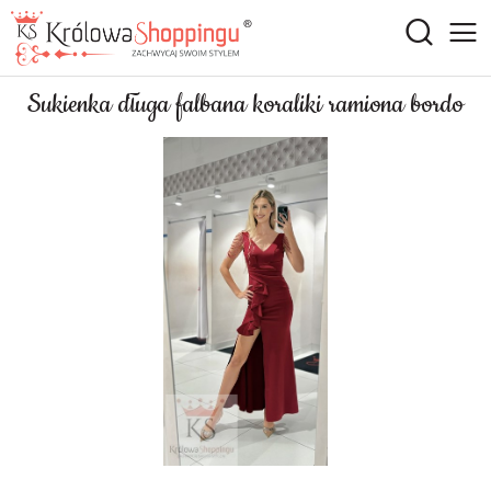
Sukienka długa falbana koraliki ramiona bordo