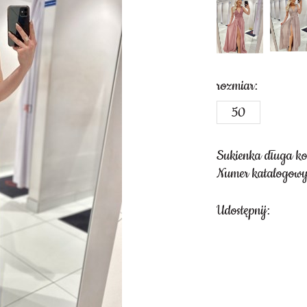
rozmiar:
50
Sukienka długa k
Numer katalogow
Udostępnij: