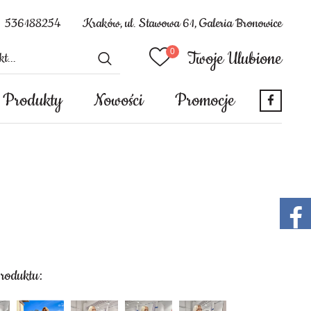
536188254
Kraków, ul. Stawowa 61, Galeria Bronowice
Twoje Ulubione
Produkty
Nowości
Promocje
produktu: