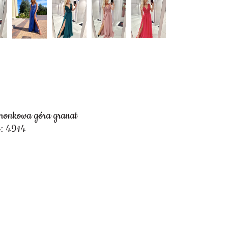
oronkowa góra granat
y: 4914