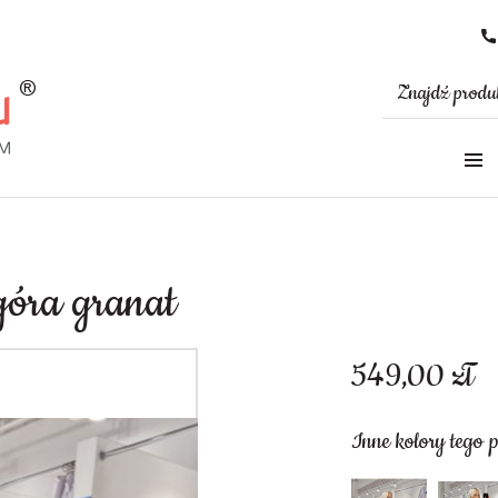
góra granat
549,00
zł
Inne kolory tego 