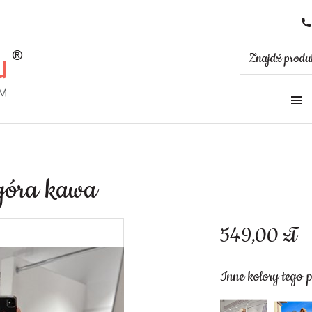
 góra kawa
549,00
zł
Inne kolory tego 