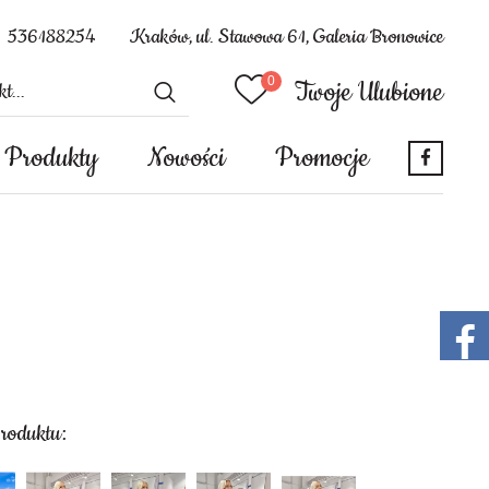
536188254
Kraków, ul. Stawowa 61, Galeria Bronowice
Twoje Ulubione
Produkty
Nowości
Promocje
produktu: