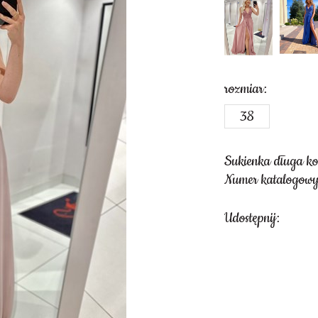
rozmiar:
38
Sukienka długa k
Numer katalogowy
Udostępnij: