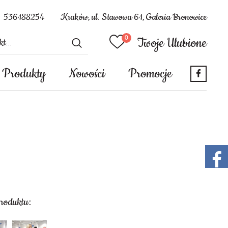
536188254
Kraków, ul. Stawowa 61, Galeria Bronowice
Twoje Ulubione
Produkty
Nowości
Promocje
produktu: