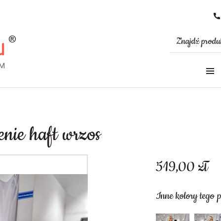
enie haft wrzos
519,00
zł
Inne kolory tego 