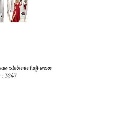
kaw zdobienie haft wrzos
 : 3247