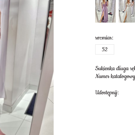
rozmiar:
52
Sukienka długa rę
Numer katalogowy
Udostępnij: