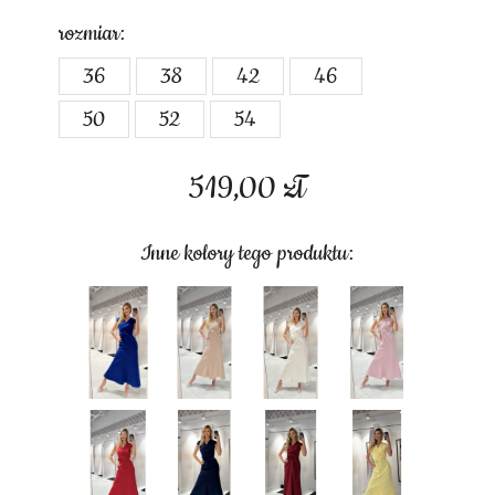
rozmiar:
36
38
42
46
50
52
54
519,00
zł
Inne kolory tego produktu: