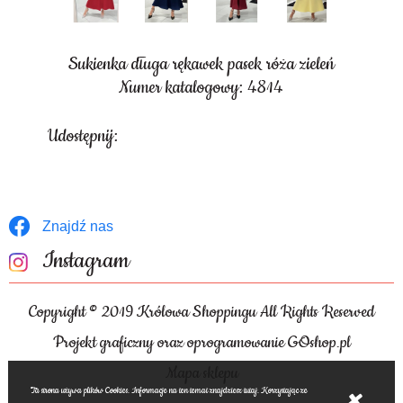
Sukienka długa rękawek pasek róża zieleń
Numer katalogowy: 4814
Udostępnij:
Znajdź nas
Instagram
Copyright © 2019 Królowa Shoppingu All Rights Reserved
Projekt graficzny oraz oprogramowanie GOshop.pl
Mapa sklepu
Ta strona używa plików Cookies. Informacje na ten temat znajdziesz tutaj. Korzystając ze