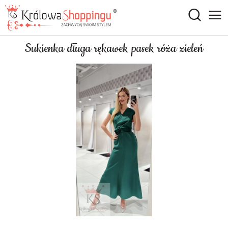
Sukienka długa rękawek pasek róża zieleń