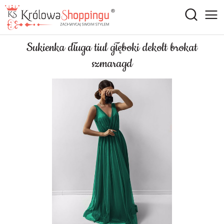
Sukienka długa tiul głęboki dekolt brokat
szmaragd