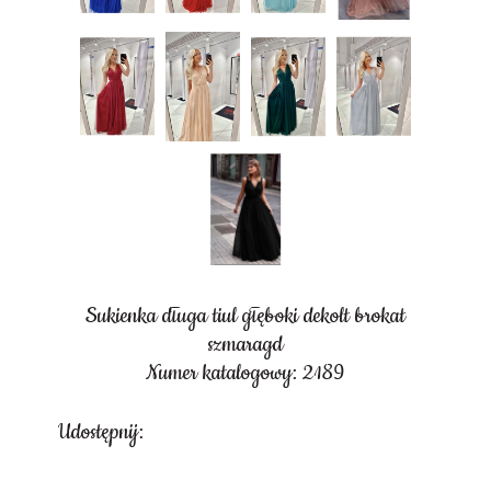
Sukienka długa tiul głęboki dekolt brokat
szmaragd
Numer katalogowy: 2189
Udostępnij: