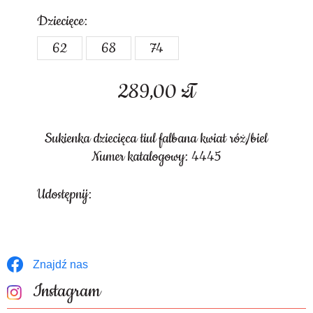
Dziecięce:
62
68
74
289,00
zł
Sukienka dziecięca tiul falbana kwiat róż/biel
Numer katalogowy: 4445
Udostępnij:
Znajdź nas
Instagram