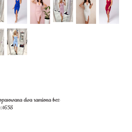
dopasowana dwa ramiona beż
y:1658