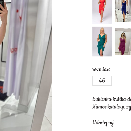
rozmiar:
46
Sukienka krótka 
Numer katalogow
Udostępnij: