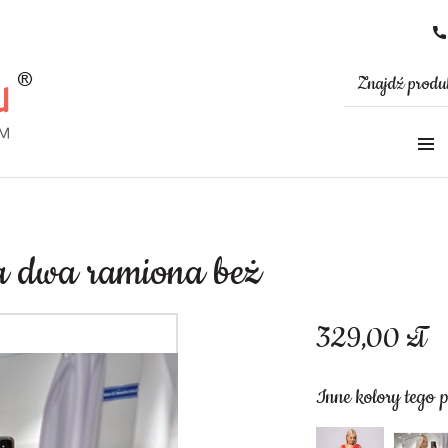
na dwa ramiona beż
329,00
zł
Inne kolory tego 