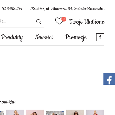
536188254
Kraków, ul. Stawowa 61, Galeria Bronowice
Twoje Ulubione
Produkty
Nowości
Promocje
produktu: