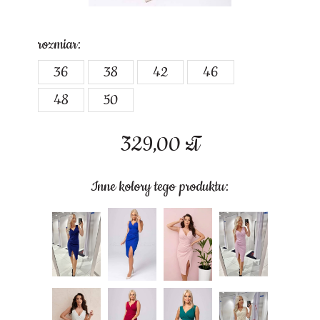
rozmiar:
36
38
42
46
48
50
329,00
zł
Inne kolory tego produktu: