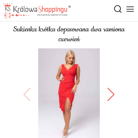
Sukienka krótka dopasowana dwa ramiona
czerwień