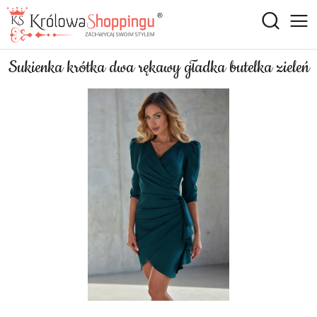
Sukienka krótka dwa rękawy gładka butelka zieleń