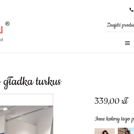
 gładka turkus
339,00
zł
Inne kolory tego 