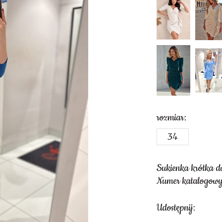
rozmiar:
34
Sukienka krótka d
Numer katalogow
Udostępnij: