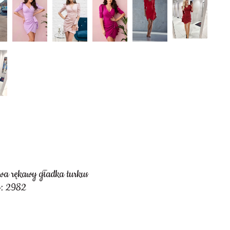
wa rękawy gładka turkus
y: 2982