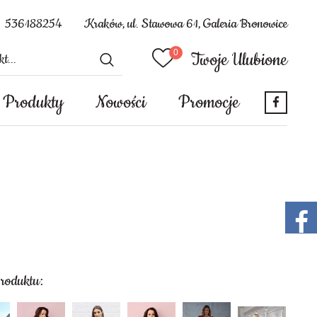
536188254
Kraków, ul. Stawowa 61, Galeria Bronowice
Twoje Ulubione
Produkty
Nowości
Promocje
produktu: