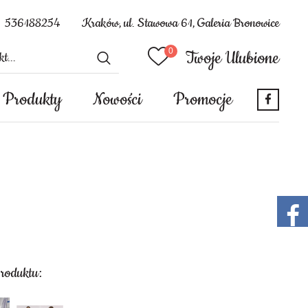
536188254
Kraków, ul. Stawowa 61, Galeria Bronowice
Twoje Ulubione
Produkty
Nowości
Promocje
produktu: