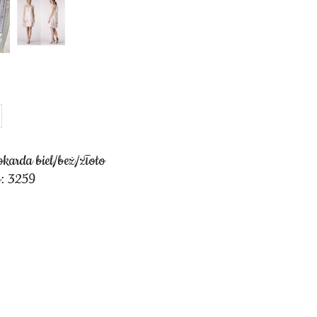
okarda biel/beż/złoto
y: 3259