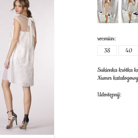
rozmiar:
38
40
Sukienka krótka k
Numer katalogow
Udostępnij: