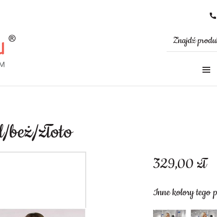
l/beż/złoto
329,00
zł
Inne kolory tego 