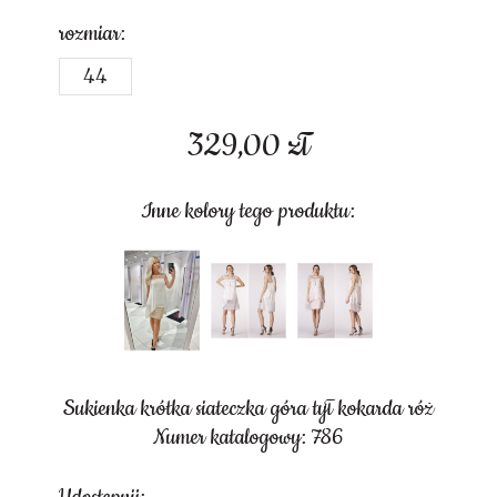
rozmiar:
44
329,00
zł
Inne kolory tego produktu:
Sukienka krótka siateczka góra tył kokarda róż
Numer katalogowy: 786