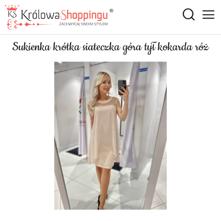
Sukienka krótka siateczka góra tył kokarda róż