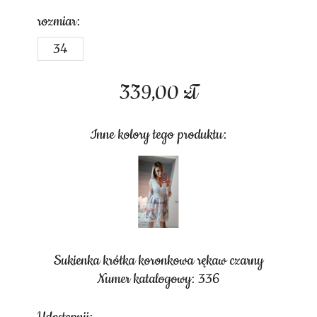
rozmiar:
34
339,00
zł
Inne kolory tego produktu:
Sukienka krótka koronkowa rękaw czarny
Numer katalogowy: 336