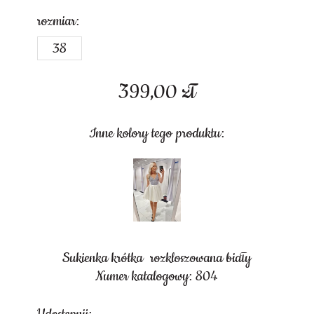
rozmiar:
38
399,00
zł
Inne kolory tego produktu:
Sukienka krótka rozkloszowana biały
Numer katalogowy: 804