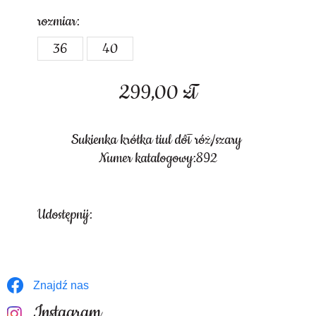
rozmiar:
36
40
299,00
zł
Sukienka krótka tiul dół róż/szary
Numer katalogowy:892
Udostępnij:
Znajdź nas
Instagram