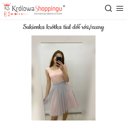
Sukienka krótka tiul dół róż/szary