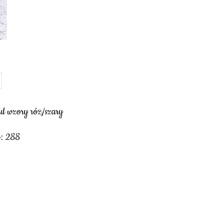
ul wzory róż/szary
: 288