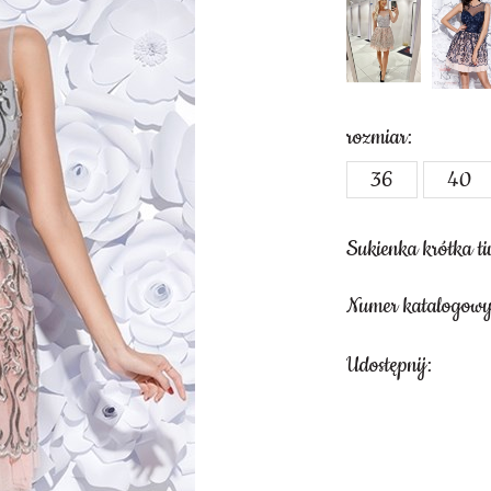
rozmiar:
36
40
Sukienka krótka ti
Numer katalogowy
Udostępnij: