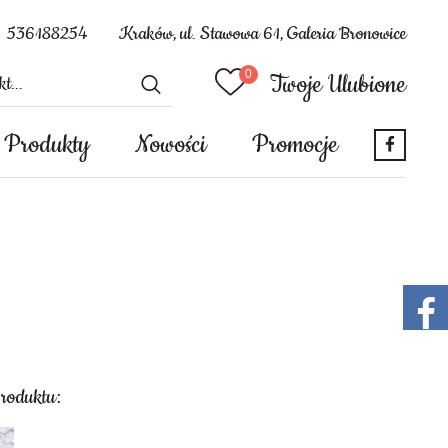
536188254
Kraków, ul. Stawowa 61, Galeria Bronowice
Twoje Ulubione
Produkty
Nowości
Promocje
produktu: