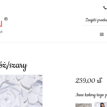
róż/szary
259,00
zł
Inne kolory tego 