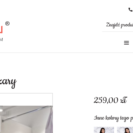
szary
259,00
zł
Inne kolory tego 