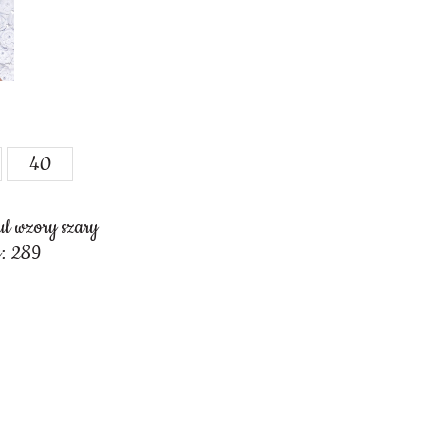
40
ul wzory szary
: 289