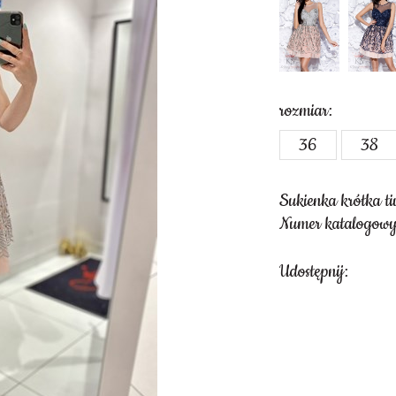
rozmiar:
36
38
Sukienka krótka ti
Numer katalogowy
Udostępnij: