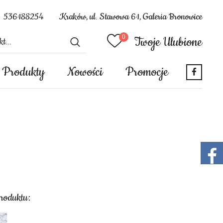
536188254
Kraków, ul. Stawowa 61, Galeria Bronowice
Twoje Ulubione
Produkty
Nowości
Promocje
produktu: