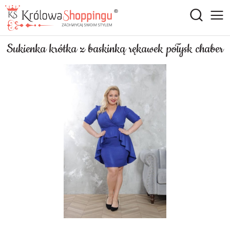
Sukienka krótka z baskinką rękawek połysk chaber