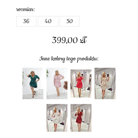
rozmiar:
36
40
50
399,00
zł
Inne kolory tego produktu: