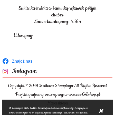
Sukienka krótka z baskinką rękawek połysk
chaber
Numer katalogowy: 4563
Udostępnij:
Znajdź nas
Instagram
Copyright © 2019 Królowa Shoppingu All Rights Reserved
Projekt graficzny oraz oprogramowanie GOshop.pl
Mapa sklepu
Ta strona używa plików Cookies. Informacje na ten temat znajdziesz tutaj. Korzystając ze
strony wyrażasz zgodę na ich używanie, zgodnie z aktualnymi ustawieniami przeglądarki.