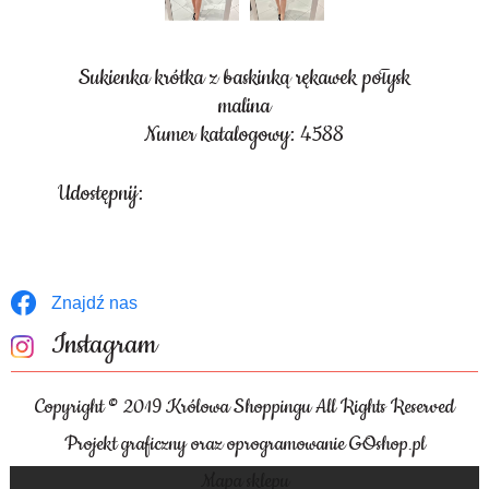
Sukienka krótka z baskinką rękawek połysk
malina
Numer katalogowy: 4588
Udostępnij:
Znajdź nas
Instagram
Copyright © 2019 Królowa Shoppingu All Rights Reserved
Projekt graficzny oraz oprogramowanie GOshop.pl
Mapa sklepu