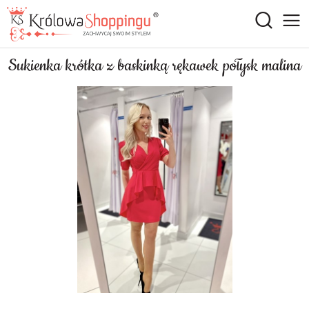
Sukienka krótka z baskinką rękawek połysk malina