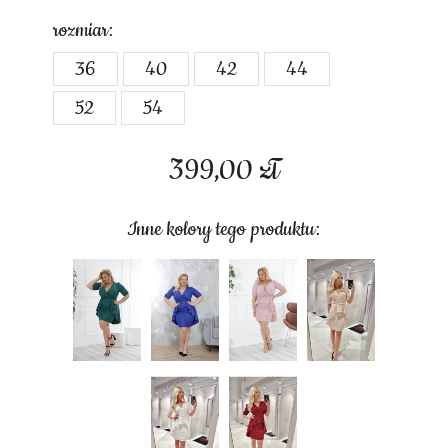
rozmiar:
36
40
42
44
52
54
399,00
zł
Inne kolory tego produktu: