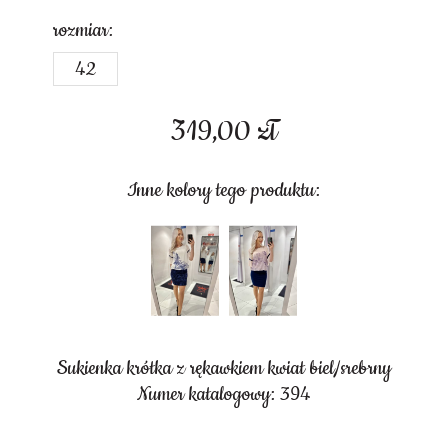
rozmiar:
42
319,00
zł
Inne kolory tego produktu:
Sukienka krótka z rękawkiem kwiat biel/srebrny
Numer katalogowy: 394