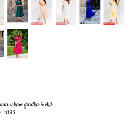
bana rękaw gładka błękit
: 1095