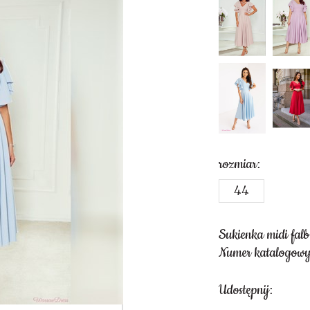
rozmiar:
44
Sukienka midi fal
Numer katalogowy
Udostępnij: