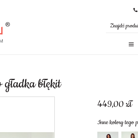
 gładka błękit
449,00
zł
Inne kolory tego 